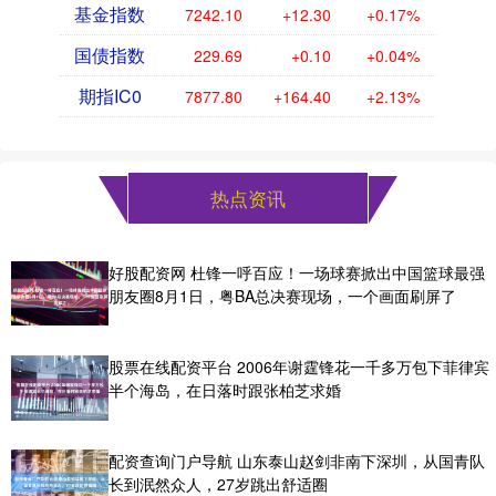
基金指数
7242.10
+12.30
+0.17%
国债指数
229.69
+0.10
+0.04%
期指IC0
7877.80
+164.40
+2.13%
热点资讯
好股配资网 杜锋一呼百应！一场球赛掀出中国篮球最强
朋友圈8月1日，粤BA总决赛现场，一个画面刷屏了
股票在线配资平台 2006年谢霆锋花一千多万包下菲律宾
半个海岛，在日落时跟张柏芝求婚
配资查询门户导航 山东泰山赵剑非南下深圳，从国青队
长到泯然众人，27岁跳出舒适圈