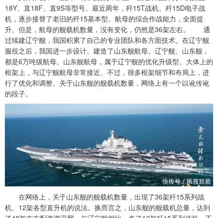
18Y、直18F、直9S等型号。最近两年，歼15T战机、歼15D电子战
机，逐步接替了老旧的歼15基本型。航母的综合作战能力，全面提
升。但是，航母的舰载机数量，没有变化，仍然是36架左右。 通
过续建辽宁舰，我国积累了自己的专业团队和各方面技术。在辽宁舰
服役之后，我国进一步设计、建造了山东舰航母。辽宁舰、山东舰，
都是6万吨级航母。山东舰航母，属于辽宁舰的优化升级型。大体上的
框架上，与辽宁舰航母非常接近。不过，很多框架细节和布局上，进
行了优化和调整。关于山东舰的舰载机数量，网络上有一个以讹传讹
的段子。
在网络上，关于山东舰的舰载机数量，出现了36架歼15系列战
机、12架各型直升机的说法。换而言之，山东舰的舰载机总量，达到