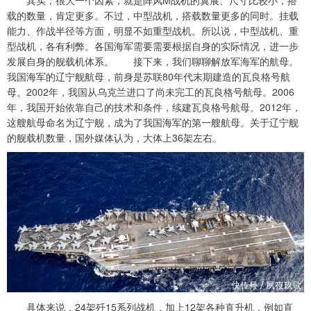
其实，很大一个因素，就是阵风M战机的翼展、尺寸比较小，搭
载的数量，肯定更多。不过，中型战机，搭载数量更多的同时。挂载
能力、作战半径等方面，明显不如重型战机。所以说，中型战机、重
型战机，各有利弊。各国海军需要需要根据自身的实际情况，进一步
发展自身的舰载机体系。 接下来，我们聊聊解放军海军的航母。
我国海军的辽宁舰航母，前身是苏联80年代末期建造的瓦良格号航
母。2002年，我国从乌克兰进口了尚未完工的瓦良格号航母。2006
年，我国开始依靠自己的技术和条件，续建瓦良格号航母。2012年，
这艘航母命名为辽宁舰，成为了我国海军的第一艘航母。关于辽宁舰
的舰载机数量，国外媒体认为，大体上36架左右。
具体来说，24架歼15系列战机，加上12架各种直升机，例如直