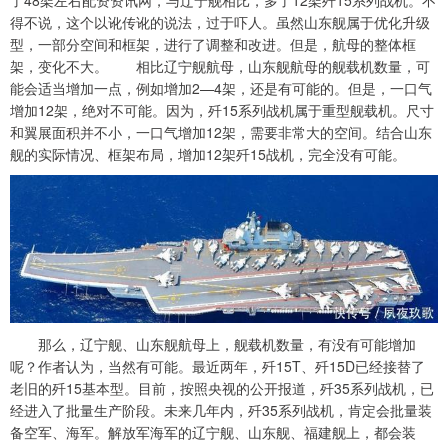
了48架左右配资资讯网，与辽宁舰相比，多了12架歼15系列战机。不
得不说，这个以讹传讹的说法，过于吓人。虽然山东舰属于优化升级
型，一部分空间和框架，进行了调整和改进。但是，航母的整体框
架，变化不大。 相比辽宁舰航母，山东舰航母的舰载机数量，可
能会适当增加一点，例如增加2—4架，还是有可能的。但是，一口气
增加12架，绝对不可能。因为，歼15系列战机属于重型舰载机。尺寸
和翼展面积并不小，一口气增加12架，需要非常大的空间。结合山东
舰的实际情况、框架布局，增加12架歼15战机，完全没有可能。
那么，辽宁舰、山东舰航母上，舰载机数量，有没有可能增加
呢？作者认为，当然有可能。最近两年，歼15T、歼15D已经接替了
老旧的歼15基本型。目前，按照央视的公开报道，歼35系列战机，已
经进入了批量生产阶段。未来几年内，歼35系列战机，肯定会批量装
备空军、海军。解放军海军的辽宁舰、山东舰、福建舰上，都会装