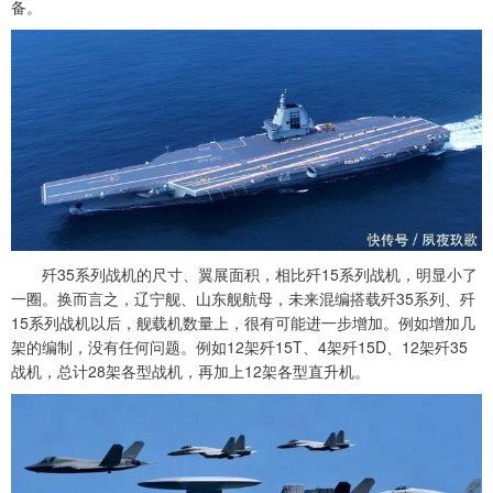
备。
歼35系列战机的尺寸、翼展面积，相比歼15系列战机，明显小了
一圈。换而言之，辽宁舰、山东舰航母，未来混编搭载歼35系列、歼
15系列战机以后，舰载机数量上，很有可能进一步增加。例如增加几
架的编制，没有任何问题。例如12架歼15T、4架歼15D、12架歼35
战机，总计28架各型战机，再加上12架各型直升机。