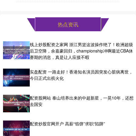
热点资讯
线上炒股配资之家网 浙江男篮这波操作绝了！欧洲超级
后卫空降，余嘉豪回归，championship冲啊最近CBA休
赛期的消息，真是让人应接不暇
实盘配资 一路走好！香港知名演员因突发心脏病离世，
今日正式出殡火化
配资股网站 泰山培养出来的中超新星，一晃10年，还想
去国安
配资炒股官网开户 高薪“馅饼”求职“陷阱”