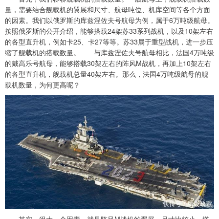
量，需要结合舰载机的翼展和尺寸、航母吨位、机库空间等各个方面
的因素。我们以俄罗斯的库兹涅佐夫号航母为例，属于6万吨级航母。
按照俄罗斯的公开介绍，能够搭载24架苏33系列战机，以及10架左右
的各型直升机，例如卡25、卡27等等。苏33属于重型战机，进一步压
缩了舰载机的搭载数量。 与库兹涅佐夫号航母相比，法国4万吨级
的戴高乐号航母，能够搭载30架左右的阵风M战机，再加上10架左右
的各型直升机，舰载机总量40架左右。那么，法国4万吨级航母的舰
载机数量，为何更高呢？