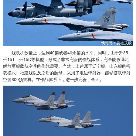
舰载机数量上，达到40架或者40余架的水平。同时，由于歼35、
歼15T、歼15D等机型，形成了非常完善的作战体系，完全能够满足
解放军舰载航空兵的作战需要。当然，上述属于辽宁舰、山东舰的搭
载模式。福建舰以及之后的航母，采用了电磁弹射器，能够搭载弹射
空警600预警机。在作战体系上，进一步完善、全面。