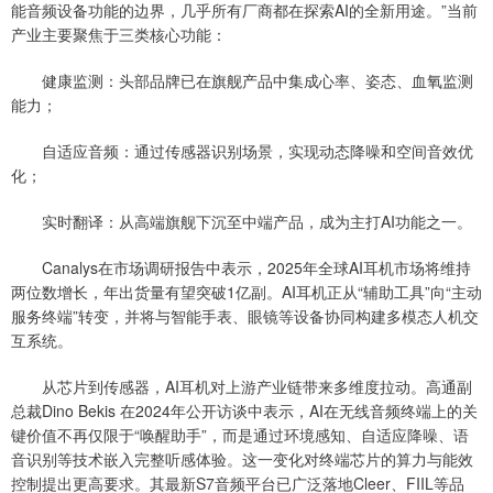
能音频设备功能的边界，几乎所有厂商都在探索AI的全新用途。”当前
产业主要聚焦于三类核心功能：
健康监测：头部品牌已在旗舰产品中集成心率、姿态、血氧监测
能力；
自适应音频：通过传感器识别场景，实现动态降噪和空间音效优
化；
实时翻译：从高端旗舰下沉至中端产品，成为主打AI功能之一。
Canalys在市场调研报告中表示，2025年全球AI耳机市场将维持
两位数增长，年出货量有望突破1亿副。AI耳机正从“辅助工具”向“主动
服务终端”转变，并将与智能手表、眼镜等设备协同构建多模态人机交
互系统。
从芯片到传感器，AI耳机对上游产业链带来多维度拉动。高通副
总裁Dino Bekis 在2024年公开访谈中表示，AI在无线音频终端上的关
键价值不再仅限于“唤醒助手”，而是通过环境感知、自适应降噪、语
音识别等技术嵌入完整听感体验。这一变化对终端芯片的算力与能效
控制提出更高要求。其最新S7音频平台已广泛落地Cleer、FIIL等品