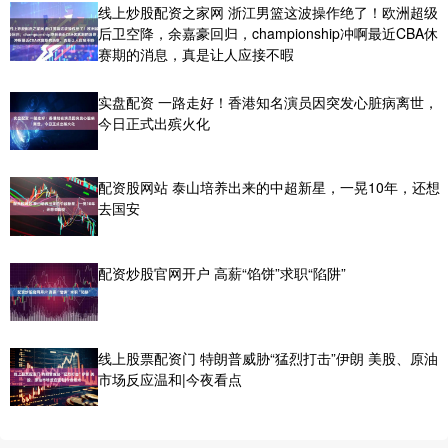
线上炒股配资之家网 浙江男篮这波操作绝了！欧洲超级
后卫空降，余嘉豪回归，championship冲啊最近CBA休
赛期的消息，真是让人应接不暇
实盘配资 一路走好！香港知名演员因突发心脏病离世，
今日正式出殡火化
配资股网站 泰山培养出来的中超新星，一晃10年，还想
去国安
配资炒股官网开户 高薪“馅饼”求职“陷阱”
线上股票配资门 特朗普威胁“猛烈打击”伊朗 美股、原油
市场反应温和|今夜看点