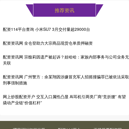
推荐资讯
配资114平台查询 小米SU7 3月交付量超29000台
配资资讯网 全仓登助力大宗商品现货仓单质押融资
配资资讯网 宗馥莉因遗产被起诉？娃哈哈：家族内部事务与公司业务无
关联
配资资讯网 广州警方：余某翔因涉嫌冒充军人招摇撞骗罪已被依法采取
刑事强制措施
网上炒股配资开户 交互入口属性凸显 AI耳机引两类厂商“竞折腰” 有望
撬动产业链“价值杠杆”