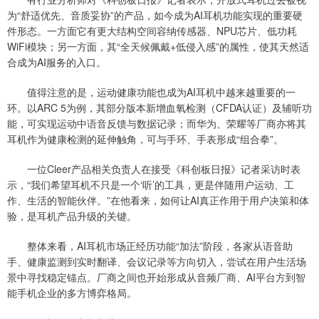
为“舒适优先、音质妥协”的产品，如今成为AI耳机功能实现的重要硬
件形态。一方面它有更大结构空间容纳传感器、NPU芯片、低功耗
WiFi模块；另一方面，其“全天候佩戴+低侵入感”的属性，使其天然适
合成为AI服务的入口。
值得注意的是，运动健康功能也成为AI耳机中越来越重要的一
环。以ARC 5为例，其部分版本新增血氧检测（CFDA认证）及辅听功
能，可实现运动中语音反馈与数据记录；而华为、荣耀等厂商亦将其
耳机作为健康检测的延伸触角，可与手环、手表形成“组合拳”。
一位Cleer产品相关负责人在接受《科创板日报》记者采访时表
示，“我们希望耳机不只是一个‘听’的工具，更是伴随用户运动、工
作、生活的智能伙伴。”在他看来，如何让AI真正作用于用户决策和体
验，是耳机产品升级的关键。
整体来看，AI耳机市场正经历功能“加法”阶段，各家从语音助
手、健康监测到实时翻译、会议记录等方向切入，尝试在用户生活场
景中寻找稳定锚点。厂商之间也开始形成从音频厂商、AI平台方到智
能手机企业的多方博弈格局。