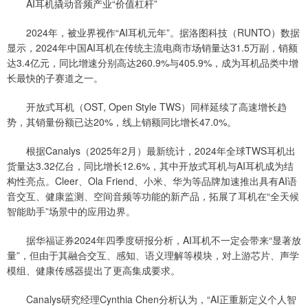
AI耳机撬动音频产业“价值杠杆”
2024年，被业界视作“AI耳机元年”。据洛图科技（RUNTO）数据
显示，2024年中国AI耳机在传统主流电商市场销量达31.5万副，销额
达3.4亿元，同比增速分别高达260.9%与405.9%，成为耳机品类中增
长最快的子赛道之一。
开放式耳机（OST, Open Style TWS）同样延续了高速增长趋
势，其销量份额已达20%，线上销额同比增长47.0%。
根据Canalys（2025年2月）最新统计，2024年全球TWS耳机出
货量达3.32亿台，同比增长12.6%，其中开放式耳机与AI耳机成为结
构性亮点。Cleer、Ola Friend、小米、华为等品牌加速推出具有AI语
音交互、健康监测、空间音频等功能的新产品，拓展了耳机在“全天候
智能助手”场景中的应用边界。
据华福证券2024年四季度研报分析，AI耳机不一定会带来“显著放
量”，但由于其融合交互、感知、语义理解等模块，对上游芯片、声学
模组、健康传感器提出了更高集成要求。
Canalys研究经理Cynthia Chen分析认为，“AI正重新定义个人智