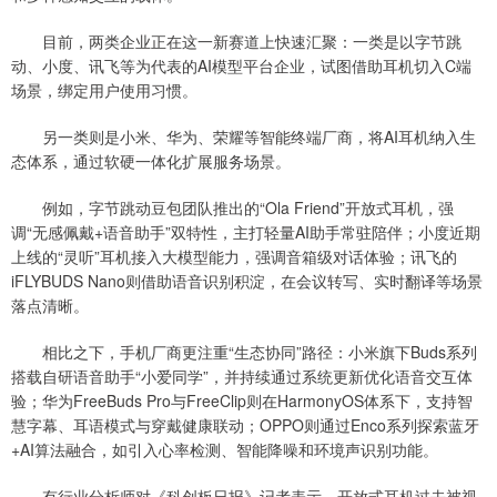
目前，两类企业正在这一新赛道上快速汇聚：一类是以字节跳
动、小度、讯飞等为代表的AI模型平台企业，试图借助耳机切入C端
场景，绑定用户使用习惯。
另一类则是小米、华为、荣耀等智能终端厂商，将AI耳机纳入生
态体系，通过软硬一体化扩展服务场景。
例如，字节跳动豆包团队推出的“Ola Friend”开放式耳机，强
调“无感佩戴+语音助手”双特性，主打轻量AI助手常驻陪伴；小度近期
上线的“灵听”耳机接入大模型能力，强调音箱级对话体验；讯飞的
iFLYBUDS Nano则借助语音识别积淀，在会议转写、实时翻译等场景
落点清晰。
相比之下，手机厂商更注重“生态协同”路径：小米旗下Buds系列
搭载自研语音助手“小爱同学”，并持续通过系统更新优化语音交互体
验；华为FreeBuds Pro与FreeClip则在HarmonyOS体系下，支持智
慧字幕、耳语模式与穿戴健康联动；OPPO则通过Enco系列探索蓝牙
+AI算法融合，如引入心率检测、智能降噪和环境声识别功能。
有行业分析师对《科创板日报》记者表示，开放式耳机过去被视