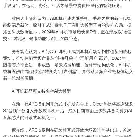
手设备”，在运动、办公、生活等场景中提供轻量化的智能服务。
业内人士分析认为，AI耳机正成为继手机、手表之后的新一代智
能终端承载体，吸引了从消费电子厂商到大模型平台的多方布局。据
洛图科技数据显示，2024年AI耳机市场增长超7倍，正在形成以“语音
交互+本地AI+健康功能”为特征的新业态。
另有观点认为，AI与OST耳机正成为耳机市场结构性创新的核心
驱动，推动智能音频产品从“连接耳朵”向“理解用户”跃迁。2025年，
随着芯片平台进一步成熟、场景拓展加速、价格带结构优化，AI耳机
或将逐步由“智能卖点”转变为“用户刚需”，并带动音频产业链整体迈入
新一轮增长周期。
AI耳机新品可支持多种AI大模型
在新一代ARC 5系列开放式耳机发布会上，Cleer首批将高通骁龙
S7音频平台引入开放式耳机产品，成为目前市面上少数具备高算力AI
音频芯片的开放式耳机之一。
据介绍，ARC 5系列在延续挂耳式开放声场设计的基础上，首次
集成杜比空间音频认证，并搭载Cleer自研语音助手“听道”，可调用多